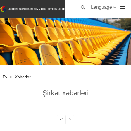
Language
Ev
>
Xəbərlər
Şirkət xəbərləri
<
>