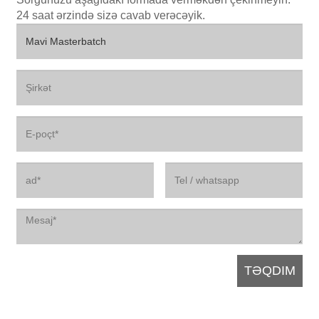
24 saat ərzində sizə cavab verəcəyik.