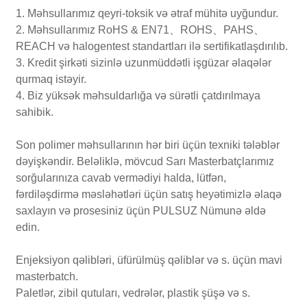
1. Məhsullarımız qeyri-toksik və ətraf mühitə uyğundur.
2. Məhsullarımız RoHS & EN71、ROHS、PAHS、
REACH və halogentest standartları ilə sertifikatlaşdırılıb.
3. Kredit şirkəti sizinlə uzunmüddətli işgüzar əlaqələr
qurmaq istəyir.
4. Biz yüksək məhsuldarlığa və sürətli çatdırılmaya
sahibik.
Son polimer məhsullarının hər biri üçün texniki tələblər
dəyişkəndir. Beləliklə, mövcud Sarı Masterbatçlarımız
sorğularınıza cavab vermədiyi halda, lütfən,
fərdiləşdirmə məsləhətləri üçün satış heyətimizlə əlaqə
saxlayın və prosesiniz üçün PULSUZ Nümunə əldə
edin.
Enjeksiyon qəlibləri, üfürülmüş qəliblər və s. üçün mavi
masterbatch.
Paletlər, zibil qutuları, vedrələr, plastik şüşə və s.