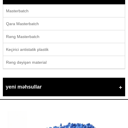
Masterbatch
Qara Masterbatch
Rəng Masterbatch
Keçirici antistatik plastik
Rəng dəyişən material
yeni məhsullar