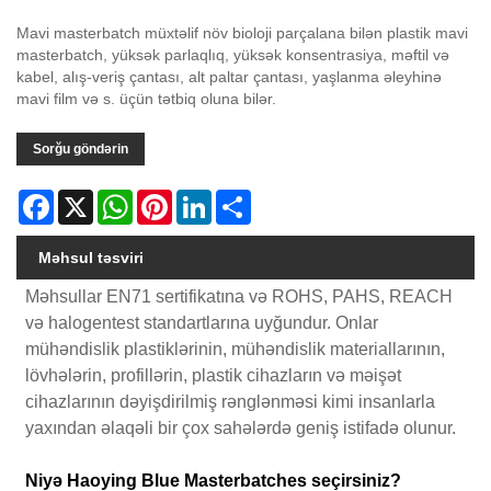
Mavi masterbatch müxtəlif növ bioloji parçalana bilən plastik mavi
masterbatch, yüksək parlaqlıq, yüksək konsentrasiya, məftil və
kabel, alış-veriş çantası, alt paltar çantası, yaşlanma əleyhinə
mavi film və s. üçün tətbiq oluna bilər.
Sorğu göndərin
Facebook
X
WhatsApp
Pinterest
LinkedIn
Share
Məhsul təsviri
Məhsullar EN71 sertifikatına və ROHS, PAHS, REACH
və halogentest standartlarına uyğundur. Onlar
mühəndislik plastiklərinin, mühəndislik materiallarının,
lövhələrin, profillərin, plastik cihazların və məişət
cihazlarının dəyişdirilmiş rənglənməsi kimi insanlarla
yaxından əlaqəli bir çox sahələrdə geniş istifadə olunur.
Niyə Haoying Blue Masterbatches seçirsiniz?