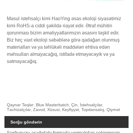
Məsul istehsalçı kimi HaoYing əsas ekoloji siyasətimiz
kimi RoHS-a ciddi şəkildə riayət edir. Ətraf mühitin
qorunması bizim əməliyyatlarımızın əsasını təşkil edir.
Biz heç vaxt ekoloji səbəblərə görə qadağan olunmuş
materialları və ya təhlükəli maddələri ehtiva edən
məhsulları almayacağıq, istifadə etməyəcəyik və ya
satmayacağıq.
Qaynar Teqlər: Blue Masterbatch, Çin, İstehsalçılar,
Təchizatçılar, Zavod, Xüsusi, Keyfiyyət, Topdansatış, Qiymət
Sorğu göndərin
Sorğunuzu aşağıdakı formada verməkdən çekinmeyin.